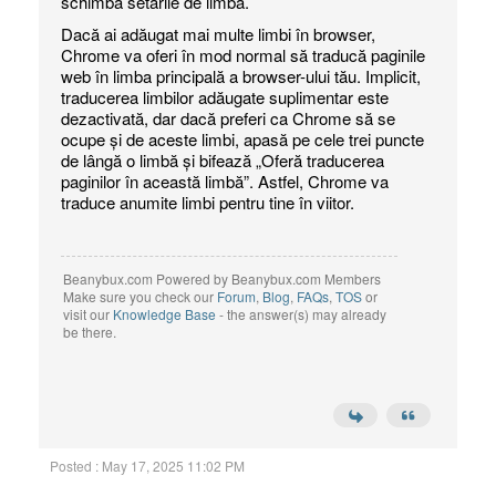
schimba setările de limbă.
Dacă ai adăugat mai multe limbi în browser,
Chrome va oferi în mod normal să traducă paginile
web în limba principală a browser-ului tău. Implicit,
traducerea limbilor adăugate suplimentar este
dezactivată, dar dacă preferi ca Chrome să se
ocupe și de aceste limbi, apasă pe cele trei puncte
de lângă o limbă și bifează „Oferă traducerea
paginilor în această limbă”. Astfel, Chrome va
traduce anumite limbi pentru tine în viitor.
Beanybux.com Powered by Beanybux.com Members
Make sure you check our
Forum
,
Blog
,
FAQs
,
TOS
or
visit our
Knowledge Base
- the answer(s) may already
be there.
Posted : May 17, 2025 11:02 PM