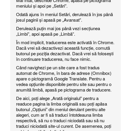
Mai întâi, deschide Chrome, apasă pe pictograma
meniului și apoi pe „Setări”.
Odată ajuns în meniul Setări, derulează în jos până
josul paginii și apasă pe „Avansat”.
Derulează puțin mai jos până vezi secțiunea
„Limbi”, apoi apasă pe „Limbă”.
În mod implicit, traducerea este activată în Chrome.
Dacă vrei să dezactivezi această funcție, comută
butonul pe poziția dezactivat. Dacă vrei să folosești
în continuare traducerea, nu face nimic.
Când navighezi pe un site care a fost tradus
automat de Chrome, în bara de adrese (Omnibox)
apare o pictogramă Google Translate. Pentru a
vedea opțiunile disponibile pentru site sau pentru o
anumită limbă, apasă pe pictograma de traducere.
De aici, poți alege „Arată originalul” pentru a
readuce pagina la limba originală sau poți apăsa
butonul „Opțiuni” din meniul derulant pentru alte
alegeri, cum ar fi să traduci întotdeauna limba
respectivă, să nu o traduci niciodată sau să nu
traduci niciodată site-ul curent. De asemenea, poți