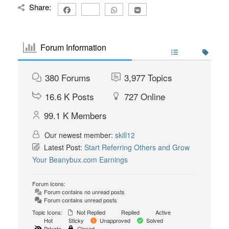
Share:
Forum Information
380
Forums
3,977
Topics
16.6 K
Posts
727
Online
99.1 K
Members
Our newest member:
skill12
Latest Post:
Start Referring Others and Grow
Your Beanybux.com Earnings
Forum Icons:
Forum contains no unread posts
Forum contains unread posts
Topic Icons:
Not Replied
Replied
Active
Hot
Sticky
Unapproved
Solved
Private
Closed