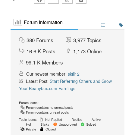
Forum Information
380
Forums
3,977
Topics
16.6 K
Posts
1,173
Online
99.1 K
Members
Our newest member:
skill12
Latest Post:
Start Referring Others and Grow
Your Beanybux.com Earnings
Forum Icons:
Forum contains no unread posts
Forum contains unread posts
Topic Icons:
Not Replied
Replied
Active
Hot
Sticky
Unapproved
Solved
Private
Closed